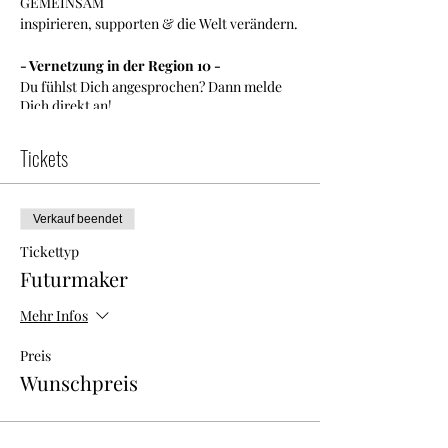
GEMEINSAM
inspirieren, supporten & die Welt verändern.
- Vernetzung in der Region 10 -
Du fühlst Dich angesprochen? Dann melde
Dich direkt an!
Design your future and connect with
-FEMALE FUTUREMAKERS-
Tickets
Info:
Der Mindesteintrittpreis entspricht dem
Verkauf beendet
Preis für das Abendessen. Danach darf jeder
selbst den Wert dieses Events für sich
Tickettyp
festlegen.
Futurmaker
Mehr Infos
Preis
Wunschpreis