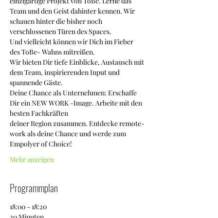
einzigartige Projekt von ToBe. Lerne das 
Team und den Geist dahinter kennen. Wir 
schauen hinter die bisher noch 
verschlossenen Türen des Spaces.
Und vielleicht können wir Dich im Fieber 
des ToBe- Wahns mitreißen.
Wir bieten Dir tiefe Einblicke, Austausch mit 
dem Team, inspirierenden Input und 
spannende Gäste.
Deine Chance als Unternehmen: Erschaffe 
Dir ein NEW WORK -Image. Arbeite mit den 
besten Fachkräften
deiner Region zusammen. Entdecke remote-
work als deine Chance und werde zum 
Empolyer of Choice!
Mehr anzeigen
Programmplan
18:00 - 18:20
20 Minuten